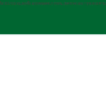
กชัย 83/1 ถนนเอกชัย แขวงคลองบางบอน เขตบางบอน กรุงเทพมหาน