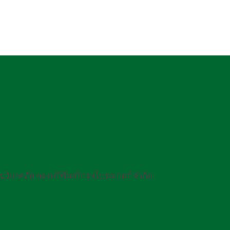
กันวินาศภัย ของบริษัทศรีกรุงโบรคเกอร์ จำกัด