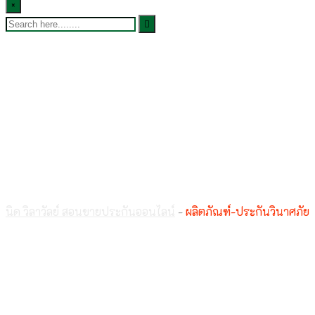
×
ผลิตภัณฑ์-ประกัน
วินาศภัย
นิด วิลาวัลย์ สอนขายประกันออนไลน์
-
ผลิตภัณฑ์-ประกันวินาศภัย