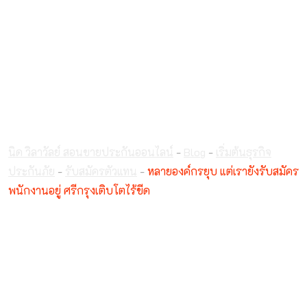
หลายองค์กรยุบ แต่เรา
ยังรับสมัครพนักงาน
อยู่ ศรีกรุงเติบโตไร้ขีด
นิด วิลาวัลย์ สอนขายประกันออนไลน์
-
Blog
-
เริ่มต้นธุรกิจ
ประกันภัย
-
รับสมัครตัวแทน
-
หลายองค์กรยุบ แต่เรายังรับสมัคร
พนักงานอยู่ ศรีกรุงเติบโตไร้ขีด