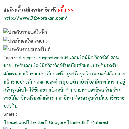
สนใจคลิ๊ก สม้ครสมาชิกฟรี
คลิ๊ก
>>
http://www.724prakan.com/
Tags :
sirkrung
srikrungnetwork
งานออนไลน์
นิด วิลาวัลย์ สอน
ขายประกันออนไลน์
นิดวิลาวัลย์
รับสมัครตัวแทนประกันรถ
รับ
สมัครนายหน้าขายประกันรถ
ศรีกรุง
ศรีกรุง โบรคเกอร์
สมัครนาย
หน้าขายประกันรถ
หลายองค์กรยุบ แต่เรายังรับสมัครพนักงานอยู่
ศรีกรุงเติบโตไร้ขีด
อยากเปิดหน้าร้านขายพรบ
อาชีพเสริมสร้าง
รายได้
อาชีพเสริมหลังเลิกงาน
อาชีพไม่ต้องลงทุน
เริ่มต้นอาชีพขาย
ประกัน
Share :
Facebook
Twitter
Google+
LinkedIn
Pinterest