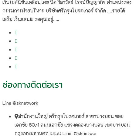
เว็บไซต์นี้ขับเคลื่อนโดย นิด วิลาวัลย์​ โรจน์ปัญญากิจ ตำแหน่งรอง
กรรมการฝ่ายบริหาร บริษัทศรีกรุงโบรคเกอร์ จำกัด ....รายได้
เสริม เงินแสน!!! รอคุณอยู่.....
ช่องทางติดต่อเรา
Line @sknetwork
สำนักงานใหญ๋ ศรีกรุงโบรคเกอร์ สาขาบางบอน ซอย
เอกชัย 83/1 ถนนเอกชัย แขวงคลองบางบอน เขตบางบอน
กรุงเทพมหานคร 10150 Line: @sknetwor