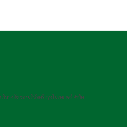
กันวินาศภัย ของบริษัทศรีกรุงโบรคเกอร์ จำกัด