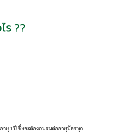
อไร ??
ายุ 1 ปี ซึ่งจะต้องอบรมต่ออายุบัตรทุก