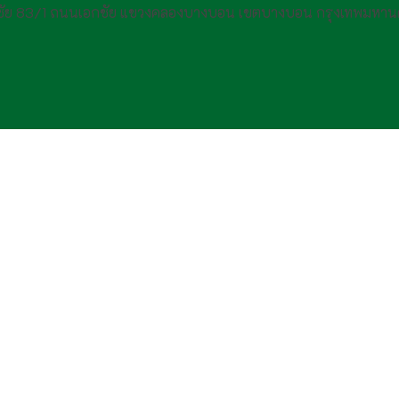
กชัย 83/1 ถนนเอกชัย แขวงคลองบางบอน เขตบางบอน กรุงเทพมหาน