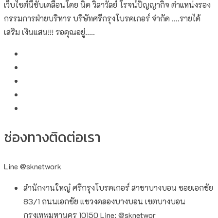
เว็บไซต์นี้ขับเคลื่อนโดย นิด วิลาวัลย์​ โรจน์ปัญญากิจ ตำแหน่งรอง
กรรมการฝ่ายบริหาร บริษัทศรีกรุงโบรคเกอร์ จำกัด ....รายได้
เสริม เงินแสน!!! รอคุณอยู่.....
ช่องทางติดต่อเรา
Line @sknetwork
สำนักงานใหญ๋ ศรีกรุงโบรคเกอร์ สาขาบางบอน ซอยเอกชัย
83/1 ถนนเอกชัย แขวงคลองบางบอน เขตบางบอน
กรุงเทพมหานคร 10150 Line: @sknetwor