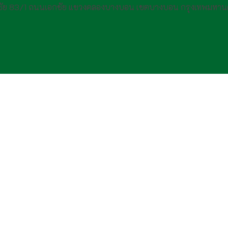
กชัย 83/1 ถนนเอกชัย แขวงคลองบางบอน เขตบางบอน กรุงเทพมหาน