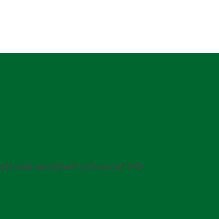
กันวินาศภัย ของบริษัทศรีกรุงโบรคเกอร์ จำกัด