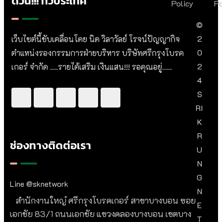
ด่วน!!! ทั่วประเทศ
Policy
Po
©
2
เว็บไซต์นี้ขับเคลื่อนโดย นิด วิลาวัลย์​ โรจน์ปัญญากิจ
0
ตำแหน่งรองกรรมการฝ่ายบริหาร บริษัทศรีกรุงโบรค
2
เกอร์ จำกัด ....รายได้เสริม เงินแสน!!! รอคุณอยู่.....
4
S
RI
K
R
ช่องทางติดต่อเรา
U
N
G
Line @sknetwork
N
สำนักงานใหญ๋ ศรีกรุงโบรคเกอร์ สาขาบางบอน ซอย
E
เอกชัย 83/1 ถนนเอกชัย แขวงคลองบางบอน เขตบาง
T