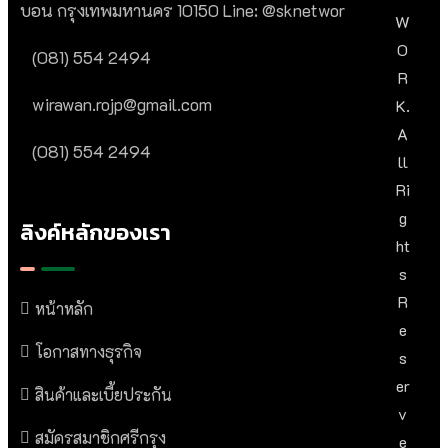
บอน กรุงเทพมหานคร 10150 Line: @sknetwor
W
O
(081) 554 2494​
R
wirawan.rojp@gmail.com
K.
A
(081) 554 2494​
Ll
Ri
G
ลิงค์หลักของเรา
Ht
S
R
หน้าหลัก
E
โอกาสทางธุรกิจ
S
Er
สินค้าและเบี้ยประกัน
V
สมัครสมาชิกศรีกรุง
E