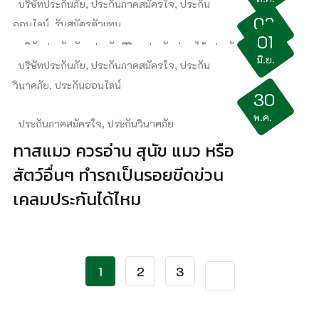
เลือกประกันบริษัทไหนดี
บริษัทประกันภัย
,
ประกันภาคสมัครใจ
,
ประกัน
03
ออนไลน์
,
รับสมัครตัวแทน
01
มิ.ย.
รถอายุกี่ปี ทำประกันชั้นไหนได้บ้าง
บริษัทประกันภัย
,
ประกันชีวิต
,
ประกันผ่อนได้
,
ประกัน
มิ.ย.
บริษัทประกันภัย
,
ประกันภาคสมัครใจ
,
ประกัน
ภาคสมัครใจ
วินาศภัย
,
ประกันออนไลน์
ชีวิตดี๊ดี มันดีจริงหรือเปล่า ???
30
รถเข้าอู่ จากการถูกชน จะเรียก
พ.ค.
ประกันภาคสมัครใจ
,
ประกันวินาศภัย
ร้องอะไรได้บ้าง
ทาสแมว ควรอ่าน สุนัข แมว หรือ
สัตว์อื่นๆ ทำรถเป็นรอยขีดข่วน
เคลมประกันได้ไหม
1
2
3