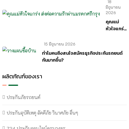
เปลี่ยน
18
รายจ่าย
มิถุนายน
2026
เป็นราย
ได้ สร้าง
คุณแม่
Passive
หัวใจแกร่ง
Income
ส่งต่อ
ที่ยั่งยืน
ความรัก
15 มิถุนายน 2026
ผ่านมรดก
ทำไมคนถึงสนใจสมัครธุรกิจประกันรถยนต์
ศรีกรุง
กันมากขึ้น?
ผลิตภัณฑ์ของเรา
ประกันภัยรถยนต์
ประกันอุบัติเหตุ อัคคีภัย วินาศภัย อื่นๆ
724 ประกันออนไลน์ครบวงจร