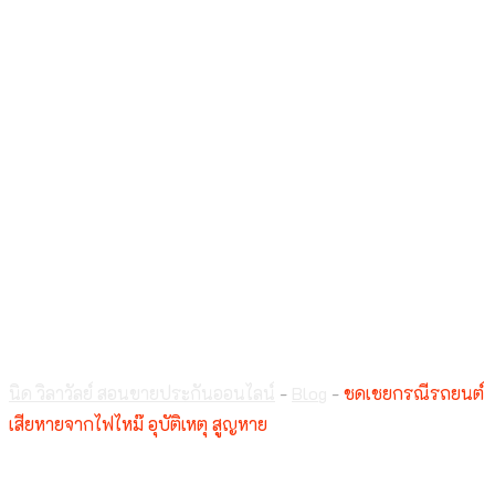
ชดเชยกรณีรถยนต์เสีย
หายจากไฟไหม๊
อุบัติเหตุ สูญหาย
นิด วิลาวัลย์ สอนขายประกันออนไลน์
-
Blog
-
ชดเชยกรณีรถยนต์
เสียหายจากไฟไหม๊ อุบัติเหตุ สูญหาย