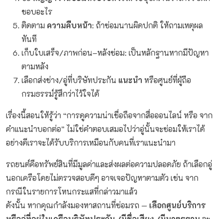
ชอบอะไร
ติดตาม
ความคืบหน้า
: ถ้าซ่อมนานผิดปกติ ให้ถามเหตุผล
ทันที
เก็บใบเสร็จ/ภาพก่อน–หลังซ่อม: เป็นหลักฐานหากมีปัญหา
ตามหลัง
เลือกส่งช่าง/อู่ที่บริษัทประกัน
แนะนำ
หรือศูนย์ที่ผู้ถือ
กรมธรรม์รู้สึกว่าไว้ใจได้
เรื่องนี้สอนให้รู้ว่า “การดูความน่าเชื่อถือจากสื่อออนไลน์ หรือ จาก
คำแนะนำบอกต่อ” ไม่ใช่คำตอบเสมอไปว่าอู่นั้นจะซ่อมให้เราได้
อย่างดีเราจะได้รับบริการเหมือนกับคนที่เราแนะนำมา
รถยนต์คือทรัพย์สินที่มีมูลค่าและส่งผลต่อความปลอดภัย ถ้าเลือกอู่
นอกเครือโดยไม่ตรวจสอบดีๆ อาจเจอปัญหาตามตัว เช่น จาก
กรณีในรายการโหนกระแสที่กล่าวมาแล้ว
ดังนั้น หากคุณกำลังมองหาสถานที่ซ่อมรถ —
เลือกศูนย์บริการ
หรืออู่ที่อยู่ในเครือบริษัทประกัน /มีชื่อเสียง /มีมาตรฐาน
จะ