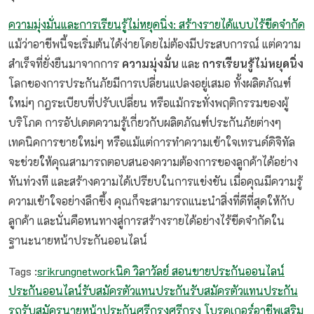
ความมุ่งมั่นและการเรียนรู้ไม่หยุดนิ่ง: สร้างรายได้แบบไร้ขีดจำกัด
แม้ว่าอาชีพนี้จะเริ่มต้นได้ง่ายโดยไม่ต้องมีประสบการณ์ แต่ความ
สำเร็จที่ยั่งยืนมาจากการ
ความมุ่งมั่น
และ
การเรียนรู้ไม่หยุดนิ่ง
โลกของการประกันภัยมีการเปลี่ยนแปลงอยู่เสมอ ทั้งผลิตภัณฑ์
ใหม่ๆ กฎระเบียบที่ปรับเปลี่ยน หรือแม้กระทั่งพฤติกรรมของผู้
บริโภค การอัปเดตความรู้เกี่ยวกับผลิตภัณฑ์ประกันภัยต่างๆ
เทคนิคการขายใหม่ๆ หรือแม้แต่การทำความเข้าใจเทรนด์ดิจิทัล
จะช่วยให้คุณสามารถตอบสนองความต้องการของลูกค้าได้อย่าง
ทันท่วงที และสร้างความได้เปรียบในการแข่งขัน เมื่อคุณมีความรู้
ความเข้าใจอย่างลึกซึ้ง คุณก็จะสามารถแนะนำสิ่งที่ดีที่สุดให้กับ
ลูกค้า และนั่นคือหนทางสู่การสร้างรายได้อย่างไร้ขีดจำกัดใน
ฐานะนายหน้าประกันออนไลน์
Tags :
srikrungnetwork
นิด วิลาวัลย์ สอนขายประกันออนไลน์
ประกันออนไลน์
รับสมัครตัวแทนประกัน
รับสมัครตัวแทนประกัน
รถ
รับสมัครนายหน้าประกัน
ศรีกรุง
ศรีกรุง โบรคเกอร์
อาชีพเสริม