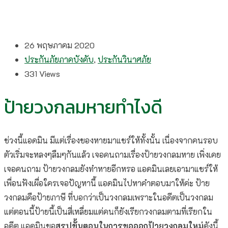
26 พฤษภาคม 2020
ประกันภัยภาคบังคับ
,
ประกันวินาศภัย
331
Views
ป้ายวงกลมหายทำไงดี
ช่วงนี้แอดมิน มีแต่เรื่องของหายมาแชร์ให้ทั้งนั้น เนื่องจากคนรอบ
ตัวเริ่มจะหลงๆลืมๆกันแล้ว เจอคนถามเรื่องป้ายวงกลมหาย เพิ่งเคย
เจอคนถาม ป้ายวงกลมยังทำหายอีกหรอ แอดมินเลยเอามาแชร์ให้
เพื่อนฟังเผื่อใครเจอปัญหานี้ แอดมินไปหาคำตอบมาให้ค่ะ ป้าย
วงกลมคือป้ายภาษี ที่บอกว่าเป็นวงกลมเพราะในอดีตเป็นวงกลม
แต่ตอนนี้ป้ายนี้เป็นสี่เหลื่ยมแต่คนก็ยังเรียกวงกลมตามที่เรียกใน
อดีต แอดมินขอ
สรุปขั้นตอนในการขอออกป้ายวงกลมใหม่
ดังนี้