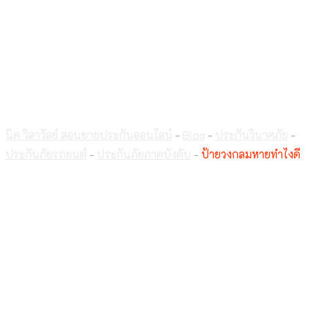
ป้ายวงกลมหายทำไงดี
นิด วิลาวัลย์ สอนขายประกันออนไลน์
-
Blog
-
ประกันวินาศภัย
-
ประกันภัยรถยนต์
-
ประกันภัยภาคบังคับ
-
ป้ายวงกลมหายทำไงดี