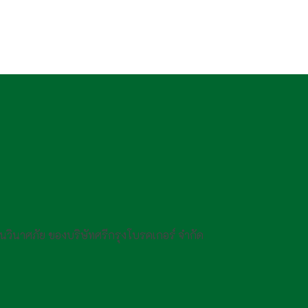
กันวินาศภัย ของบริษัทศรีกรุงโบรคเกอร์ จำกัด