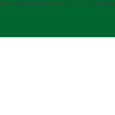
กชัย 83/1 ถนนเอกชัย แขวงคลองบางบอน เขตบางบอน กรุงเทพมหาน