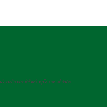
กันวินาศภัย ของบริษัทศรีกรุงโบรคเกอร์ จำกัด