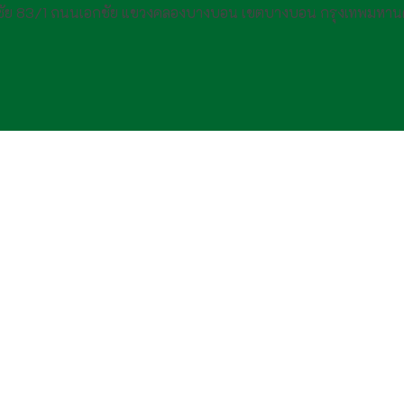
กชัย 83/1 ถนนเอกชัย แขวงคลองบางบอน เขตบางบอน กรุงเทพมหาน