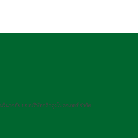
กันวินาศภัย ของบริษัทศรีกรุงโบรคเกอร์ จำกัด