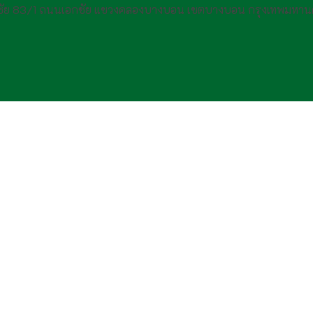
กชัย 83/1 ถนนเอกชัย แขวงคลองบางบอน เขตบางบอน กรุงเทพมหาน