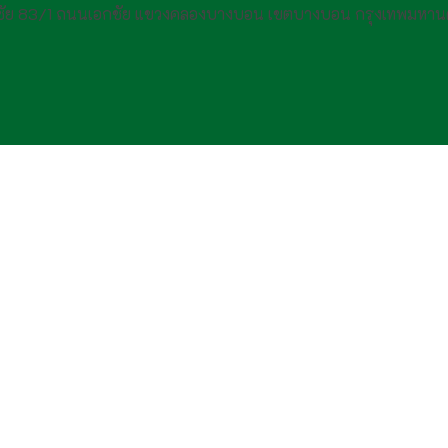
กชัย 83/1 ถนนเอกชัย แขวงคลองบางบอน เขตบางบอน กรุงเทพมหาน