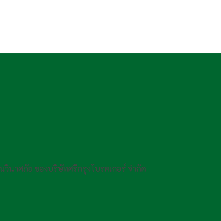
กันวินาศภัย ของบริษัทศรีกรุงโบรคเกอร์ จำกัด