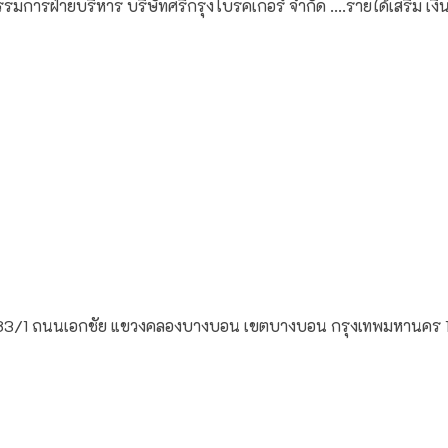
รรมการฝ่ายบริหาร บริษัทศรีกรุงโบรคเกอร์ จำกัด ....รายได้เสริม เงินแ
 83/1 ถนนเอกชัย แขวงคลองบางบอน เขตบางบอน กรุงเทพมหานคร 1