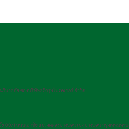
กันวินาศภัย ของบริษัทศรีกรุงโบรคเกอร์ จำกัด
กชัย 83/1 ถนนเอกชัย แขวงคลองบางบอน เขตบางบอน กรุงเทพมหาน