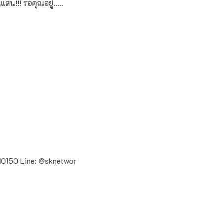
สน!!! รอคุณอยู่.....
0150 Line: @sknetwor