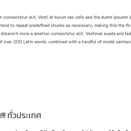
on consectetur elit. Vesti at bulum nec odio aea the dumm ipsumm 
tend to repeat predefined chunks as necessary, making this the fir
dolarorit more a ametion consectetur elit. Vestimal suada and fad
y of over 200 Latin words, combined with a handful of model sente
!! ทั่วประเทศ