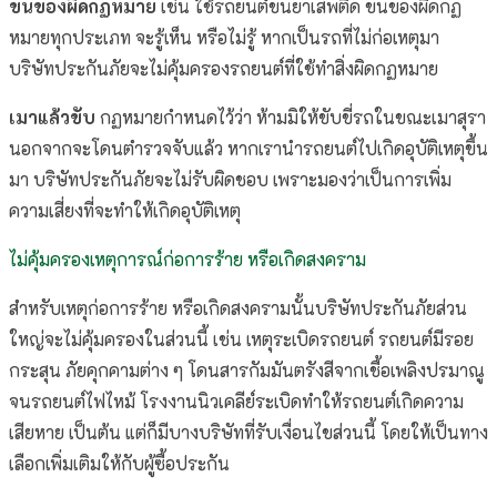
ขนของผิดกฏหมาย
เช่น ใช้รถยนต์ขนยาเสพติด ขนของผิดกฏ
หมายทุกประเภท จะรู้เห็น หรือไม่รู้ หากเป็นรถที่ไม่ก่อเหตุมา
บริษัทประกันภัยจะไม่คุ้มครองรถยนต์ที่ใช้ทำสิ่งผิดกฏหมาย
เมาแล้วขับ
กฏหมายกำหนดไว้ว่า ห้ามมิให้ขับขี่รถในขณะเมาสุรา
นอกจากจะโดนตำรวจจับแล้ว หากเรานำรถยนต์ไปเกิดอุบัติเหตุขึ้น
มา บริษัทประกันภัยจะไม่รับผิดชอบ เพราะมองว่าเป็นการเพิ่ม
ความเสี่ยงที่จะทำให้เกิดอุบัติเหตุ
ไม่คุ้มครองเหตุการณ์ก่อการร้าย หรือเกิดสงคราม
สำหรับเหตุก่อการร้าย หรือเกิดสงครามนั้นบริษัทประกันภัยส่วน
ใหญ่จะไม่คุ้มครองในส่วนนี้ เช่น เหตุระเบิดรถยนต์ รถยนต์มีรอย
กระสุน ภัยคุกคามต่าง ๆ โดนสารกัมมันตรังสีจากเชื้อเพลิงปรมาณู
จนรถยนต์ไฟไหม้ โรงงานนิวเคลีย์ระเบิดทำให้รถยนต์เกิดความ
เสียหาย เป็นต้น แต่ก็มีบางบริษัทที่รับเงื่อนไขส่วนนี้ โดยให้เป็นทาง
เลือกเพิ่มเติมให้กับผู้ซื้อประกัน