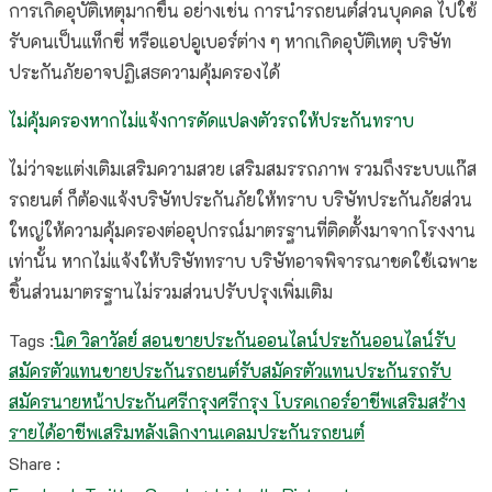
การเกิดอุบัติเหตุมากขึ้น อย่างเช่น การนำรถยนต์ส่วนบุคคล ไปใช้
รับคนเป็นแท็กซี่ หรือแอปอูเบอร์ต่าง ๆ หากเกิดอุบัติเหตุ บริษัท
ประกันภัยอาจปฏิเสธความคุ้มครองได้
ไม่คุ้มครองหากไม่แจ้งการดัดแปลงตัวรถให้ประกันทราบ
ไม่ว่าจะแต่งเติมเสริมความสวย เสริมสมรรถภาพ รวมถึงระบบแก๊ส
รถยนต์ ก็ต้องแจ้งบริษัทประกันภัยให้ทราบ บริษัทประกันภัยส่วน
ใหญ่ให้ความคุ้มครองต่ออุปกรณ์มาตรฐานที่ติดตั้งมาจากโรงงาน
เท่านั้น หากไม่แจ้งให้บริษัททราบ บริษัทอาจพิจารณาชดใช้เฉพาะ
ชิ้นส่วนมาตรฐานไม่รวมส่วนปรับปรุงเพิ่มเติม
Tags :
นิด วิลาวัลย์ สอนขายประกันออนไลน์
ประกันออนไลน์
รับ
สมัครตัวแทนขายประกันรถยนต์
รับสมัครตัวแทนประกันรถ
รับ
สมัครนายหน้าประกัน
ศรีกรุง
ศรีกรุง โบรคเกอร์
อาชีพเสริมสร้าง
รายได้
อาชีพเสริมหลังเลิกงาน
เคลมประกันรถยนต์
Share :