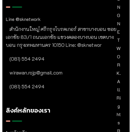
N
G
Line @sknetwork
N
สำนักงานใหญ๋ ศรีกรุงโบรคเกอร์ สาขาบางบอน ซอย
E
เอกชัย 83/1 ถนนเอกชัย แขวงคลองบางบอน เขตบาง
T
บอน กรุงเทพมหานคร 10150 Line: @sknetwor
W
O
(081) 554 2494​
R
wirawan.rojp@gmail.com
K.
A
(081) 554 2494​
Ll
Ri
G
ลิงค์หลักของเรา
Ht
S
R