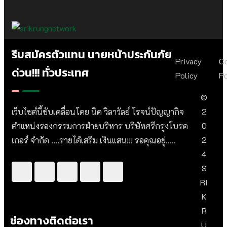
รีบสมัครตัวแทน นายหน้าประกันภัย
Privacy
C
ด่วน!!! ทั่วประเทศ
Policy
Po
©
2
เว็บไซต์นี้ขับเคลื่อนโดย นิด วิลาวัลย์​ โรจน์ปัญญากิจ
0
ตำแหน่งรองกรรมการฝ่ายบริหาร บริษัทศรีกรุงโบรค
2
เกอร์ จำกัด ....รายได้เสริม เงินแสน!!! รอคุณอยู่.....
4
S
RI
K
R
ช่องทางติดต่อเรา
U