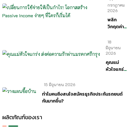
กรกฎาคม
2026
พลิก
วิกฤตค่า
ครองชีพ!
เปลี่ยน
18
รายจ่าย
มิถุนายน
2026
เป็นราย
ได้ สร้าง
คุณแม่
Passive
หัวใจแกร่ง
Income
ส่งต่อ
ที่ยั่งยืน
ความรัก
15 มิถุนายน 2026
ผ่านมรดก
ทำไมคนถึงสนใจสมัครธุรกิจประกันรถยนต์
ศรีกรุง
กันมากขึ้น?
ผลิตภัณฑ์ของเรา